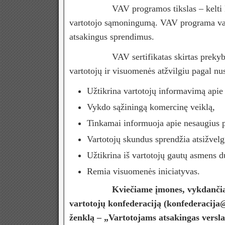
VAV programos tikslas – kelti Lietuvos
vartotojo sąmoningumą. VAV programa varto
atsakingus sprendimus.
VAV sertifikatas skirtas prekybos, ga
vartotojų ir visuomenės atžvilgiu pagal nus
Užtikrina vartotojų informavimą apie j
Vykdo sąžiningą komercinę veiklą,
Tinkamai informuoja apie nesaugius 
Vartotojų skundus sprendžia atsižvelgi
Užtikrina iš vartotojų gautų asmens
Remia visuomenės iniciatyvas.
Kviečiame įmones, vykdančias 
vartotojų konfederaciją (konfederacija@
ženklą – „Vartotojams atsakingas versla