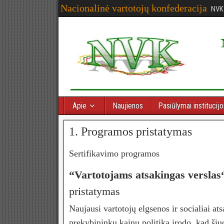
Nacionalinė vartotojų konfederacija
NVK
Apie
Naujienos
Pasiūlymai institucij
1. Programos pristatymas
Sertifikavimo programos
“
Vartotojams atsakingas verslas
pristatymas
Naujausi vartotojų elgsenos ir socialiai at
prekybininkų kainų politiką įrodo, kad šiuo