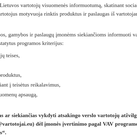
 vartotojų visuomenės informuotumą, skatinant socialiai 
tojus motyvuoja rinktis produktus ir paslaugas iš vartotojam
mybos ir paslaugų įmonėms siekiančioms informuoti varto
tatytus programos kriterijus:
ų teises,
produktus,
ant į teisėtus reikalavimus,
 duomenų apsaugą,
ar siekiančias vykdyti atsakingo verslo vartotojų atžvilgiu
vartotojai.eu) dėl įmonės įvertinimo pagal VAV programos 
s“.