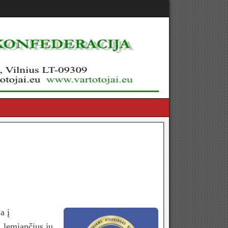
a į
, lemiančius jų