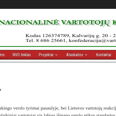
oms
NVO tinklas
Projektai
Ataskaitos
Kontaktai
“
sakingo verslo tyrimai pasaulyje, bei Lietuvos vartotojų reakcij
laikiniai vartotojai vis labiau išmano verslo etikos standartus