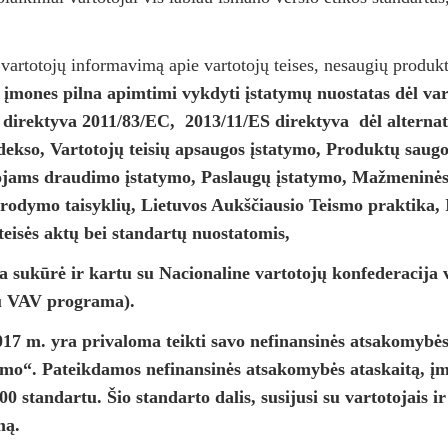
 informavimą apie vartotojų teises, nesaugių produktų
 įmones pilna apimtimi vykdyti įstatymų nuostatas dėl var
ų direktyva 2011/83/EC, 2013/11/ES direktyva dėl alterna
dekso, Vartotojų teisių apsaugos įstatymo, Produktų saugo
tojams draudimo įstatymo, Paslaugų įstatymo, Mažmeninė
nurodymo taisyklių, Lietuvos Aukščiausio Teismo praktika,
teisės aktų bei standartų nuostatomis,
ja sukūrė ir kartu su Nacionaline vartotojų konfederacija
au VAV programa).
 privaloma teikti savo nefinansinės atsakomybės at
imo“. Pateikdamos nefinansinės atsakomybės ataskaitą, įm
0 standartu. Šio standarto dalis, susijusi su vartotojais i
mą.