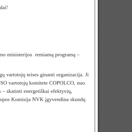
dai!
gumo ministerijos remiamą programą –
 vartotojų teises ginanti organizacija. Ji
je ISO vartotojų komitete COPOLCO, nuo
– skatinti energetiškai efektyvių,
uropos Komisija NVK įgyvendina skundų