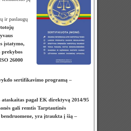
 ir paslaugų
totojų
tyvaus
s įstatymo,
s prekybos
 ISO 26000
 vykdo sertifikavimo programą –
askaitas pagal EK direktyvą 2014/95
onės gali remtis Tarptautinės
r bendruomene, yra įtraukta į šią –