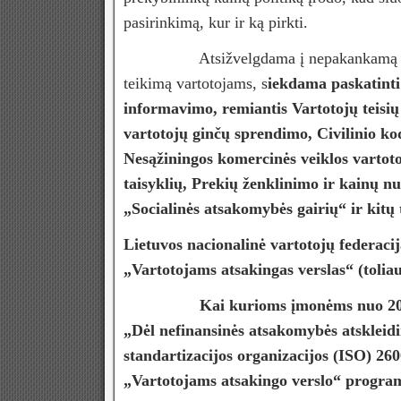
pasirinkimą, kur ir ką pirkti.
Atsižvelgdama į nepakankamą vartotojų
teikimą vartotojams, s
iekdama paskatinti
informavimo, remiantis Vartotojų teisi
vartotojų ginčų sprendimo, Civilinio ko
Nesąžiningos komercinės veiklos varto
taisyklių, Prekių ženklinimo ir kainų 
„Socialinės atsakomybės gairių“ ir kitų 
Lietuvos nacionalinė vartotojų federaci
„Vartotojams atsakingas verslas“ (toli
Kai kurioms įmonėms nuo 2017 m. yra
„Dėl nefinansinės atsakomybės atskleid
standartizacijos organizacijos (ISO) 2600
„Vartotojams atsakingo verslo“ progra