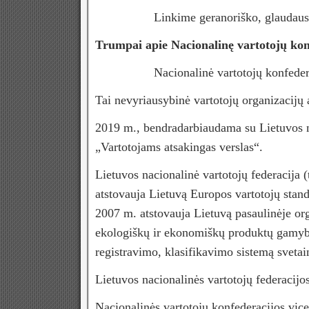
Linkime geranoriško, glaudaus bendra
Trumpai apie Nacionalinę vartotojų konf
Nacionalinė vartotojų konfederacija
Tai nevyriausybinė vartotojų organizacijų a
2019 m., bendradarbiaudama su Lietuvos n
„Vartotojams atsakingas verslas“.
Lietuvos nacionalinė vartotojų federacija (
atstovauja Lietuvą Europos vartotojų sta
2007 m. atstovauja Lietuvą pasaulinėje orga
ekologiškų ir ekonomiškų produktų gamy
registravimo, klasifikavimo sistemą sveta
Lietuvos nacionalinės vartotojų federacijo
Nacionalinės vartotojų konfederacijos vic