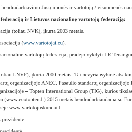
darbiavimo Jūsų įmonės ir vartotojų / visuomenės nau
ederaciją ir Lietuvos nacionalinę vartotojų federaciją:
 (toliau NVK), įkurta 2003 metais.
sociacija (
www.vartotojai.eu
).
acionaline vartotojų federacija, pradėjo vykdyti LR Teisin
toliau LNVF), įkurta 2000 metais. Tai nevyriausybinė atsakingų
ndartų organizacijoje ANEC, Pasaulio standartų organizacijo
nizacijoje – Topten International Group (TIG), kurios tikslas 
bą (www.ecotopten.lt) 2015 metais bendradarbiaudama su E
inėje www.vartotojuskundai.lt.
s prezidentė
eprezidentė