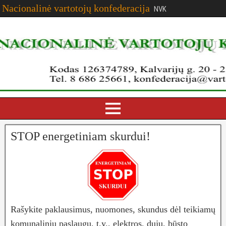
Nacionalinė vartotojų konfederacija
NVK
STOP energetiniam skurdui!
Rašykite paklausimus, nuomones, skundus dėl teikiamų
komunalinių paslaugų, t.y., elektros, dujų, būsto