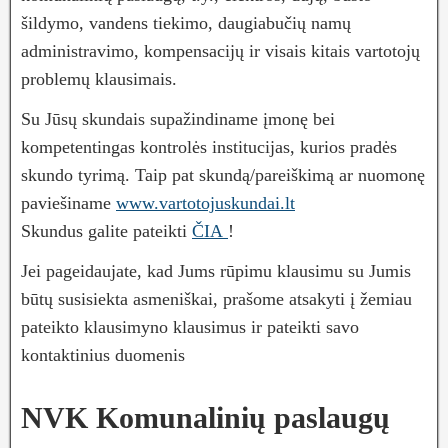
šildymo, vandens tiekimo, daugiabučių namų
administravimo, kompensacijų ir visais kitais vartotojų
problemų klausimais.
Su Jūsų skundais supažindiname įmonę bei
kompetentingas kontrolės institucijas, kurios pradės
skundo tyrimą. Taip pat skundą/pareiškimą ar nuomonę
paviešiname
www.vartotojuskundai.lt
Skundus galite pateikti
ČIA
!
Jei pageidaujate, kad Jums rūpimu klausimu su Jumis
būtų susisiekta asmeniškai, prašome atsakyti į žemiau
pateikto klausimyno klausimus ir pateikti savo
kontaktinius duomenis
NVK Komunalinių paslaugų