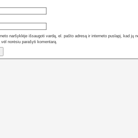
neto naršyklėje išsaugoti vardą, el. pašto adresą ir interneto puslapį, kad jų ne
ą vėl norėsiu parašyti komentarą.