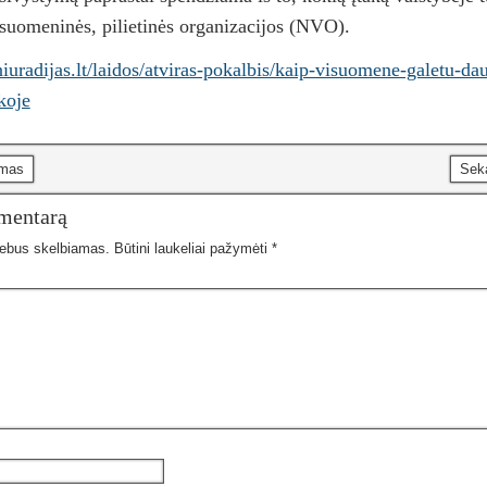
isuomeninės, pilietinės organizacijos (NVO).
iuradijas.lt/laidos/atviras-pokalbis/kaip-visuomene-galetu-da
koje
imas
Sek
omentarą
nebus skelbiamas.
Būtini laukeliai pažymėti
*