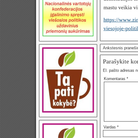
mastu veikia v
https://www.zin
viesojoje-politi
Ankstesnis praneš
Parašykite k
El. pašto adresas 
Komentaras
*
Vardas
*