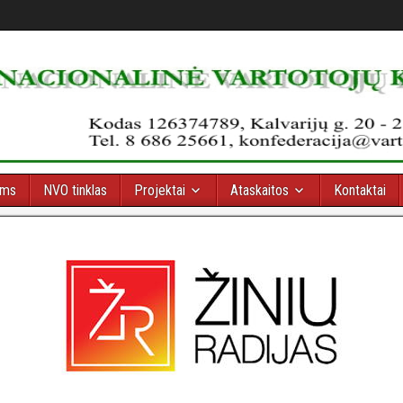
oms
NVO tinklas
Projektai
Ataskaitos
Kontaktai