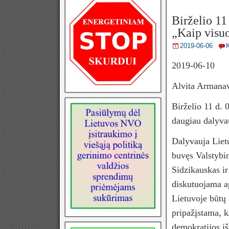
Birželio 11
„Kaip visuo
2019-06-06
2019-06-10
Alvita Armanav
Birželio 11 d. 
daugiau dalyvau
Dalyvauja Lietu
buvęs Valstybin
Sidzikauskas ir
diskutuojama ap
Lietuvoje būtų 
pripažįstama, k
demokratijos iš