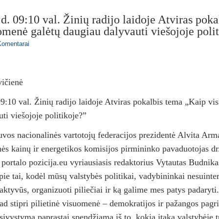
 d. 09:10 val. Žinių radijo laidoje Atviras pok
menė galėtų daugiau dalyvauti viešojoje poli
Komentarai
ičienė
09:10 val. Žinių radijo laidoje Atviras pokalbis tema „Kaip v
ti viešojoje politikoje?”
vos nacionalinės vartotojų federacijos prezidentė Alvita Arm
ės kainų ir energetikos komisijos pirmininko pavaduotojas dr
 portalo pozicija.eu vyriausiasis redaktorius Vytautas Budnika
ie tai, kodėl mūsų valstybės politikai, vadybininkai nesuinter
aktyvūs, organizuoti piliečiai ir ką galime mes patys padaryti.
ad stipri pilietinė visuomenė – demokratijos ir pažangos pagr
sivystymą paprastai spendžiama iš to, kokią įtaką valstybėje t