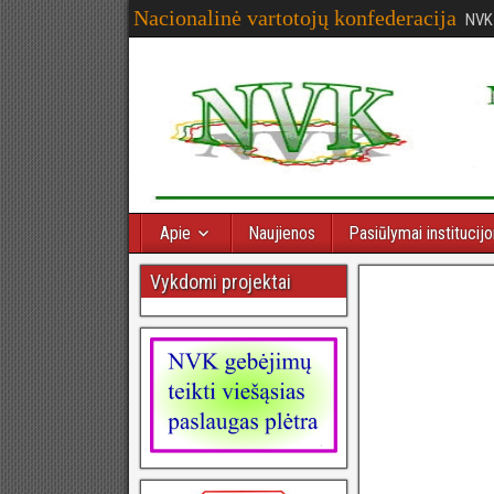
Nacionalinė vartotojų konfederacija
NVK
Apie
Naujienos
Pasiūlymai institucij
Vykdomi projektai