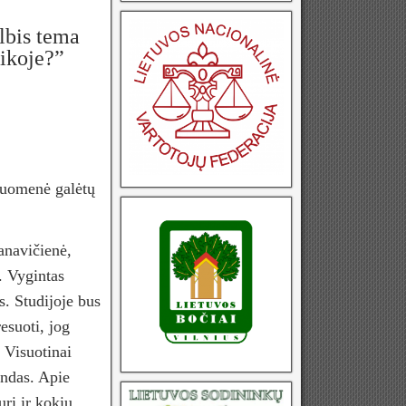
albis tema
tikoje?”
isuomenė galėtų
anavičienė,
. Vygintas
s. Studijoje bus
esuoti, jog
 Visuotinai
indas. Apie
uri ir kokiu