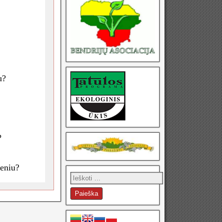
u?
?
meniu?