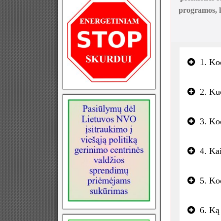
programos, k
1. Ko
2. Ku
3. Ko
4. Ka
5. Ko
6. Ką