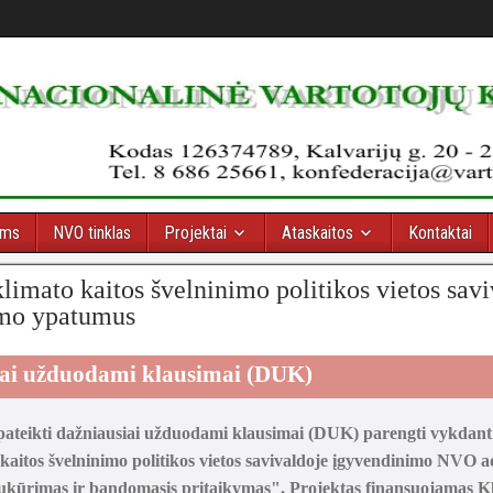
oms
NVO tinklas
Projektai
Ataskaitos
Kontaktai
imato kaitos švelninimo politikos vietos savi
mo ypatumus
ai užduodami klausimai (DUK)
ateikti dažniausiai užduodami klausimai (DUK) parengti vykdant
kaitos švelninimo politikos vietos savivaldoje įgyvendinimo NVO a
ukūrimas ir bandomasis pritaikymas". Projektas finansuojamas Kl