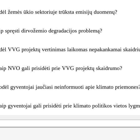
dėl žemės ūkio sektoriuje trūksta emisijų duomenų?
ip spręsti dirvožemio degradacijos problemą?
dėl VVG projektų vertinimas laikomas nepakankamai skaidri
aip NVO gali prisidėti prie VVG projektų skaidrumo?
odėl gyventojai jaučiasi neinformuoti apie klimato priemones
ip gyventojai gali prisidėti prie klimato politikos vietos lyg