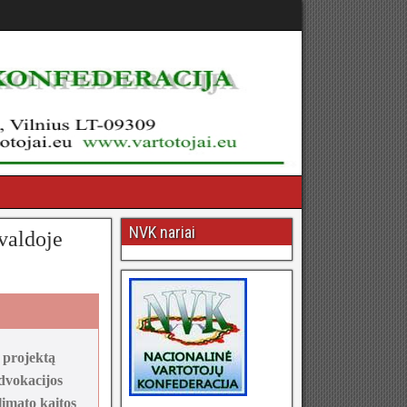
NVK nariai
valdoje
 projektą
dvokacijos
imato kaitos