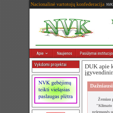
Nacionalinė vartotojų konfederacija
NVK
Apie
Naujienos
Pasiūlymai institucij
Vykdomi projektai
DUK apie kl
įgyvendini
Dažniausi
Žemiau p
"Klimato 
priemonės s