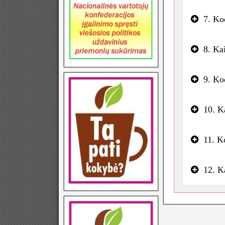
7. Ko
8. Ka
9. Ko
10. K
11. K
12. Ka