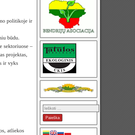
o politikoje ir
niu būdu.
e sektoriuose –
as projektas,
s ir vyks
s, atliekos