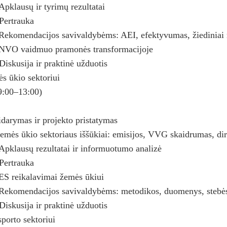
pklausų ir tyrimų rezultatai
Pertrauka
Rekomendacijos savivaldybėms: AEI, efektyvumas, žiediniai 
 NVO vaidmuo pramonės transformacijoje
iskusija ir praktinė užduotis
s ūkio sektoriui
(9:00–13:00)
darymas ir projekto pristatymas
emės ūkio sektoriaus iššūkiai: emisijos, VVG skaidrumas, di
Apklausų rezultatai ir informuotumo analizė
Pertrauka
ES reikalavimai žemės ūkiui
Rekomendacijos savivaldybėms: metodikos, duomenys, stebė
iskusija ir praktinė užduotis
porto sektoriui