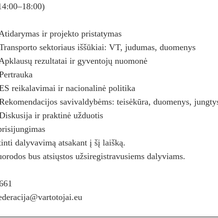
(14:00–18:00)
Atidarymas ir projekto pristatymas
Transporto sektoriaus iššūkiai: VT, judumas, duomenys
Apklausų rezultatai ir gyventojų nuomonė
Pertrauka
S reikalavimai ir nacionalinė politika
Rekomendacijos savivaldybėms: teisėkūra, duomenys, jungty
iskusija ir praktinė užduotis
 prisijungimas
inti dalyvavimą atsakant į šį laišką.
orodos bus atsiųstos užsiregistravusiems dalyviams.
661
ederacija@vartotojai.eu