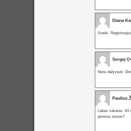
Diana Ka
Sveiki. Registruojuo
Sergej O
Noriu dalyvauti. Dom
Paulius Ž
Labas vakaras. Aš n
įdomios temos?