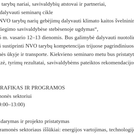
rybų nariai, savivaldybių atstovai ir partneriai,
dalyvauti seminarų cikle
NVO tarybų narių gebėjimų dalyvauti klimato kaitos švelninim
diegimo savivaldybėse stebėsenoje ugdymas“,
6 m. vasario 12–13 dienomis. Bus galimybė dalyvauti nuotoli
i sustiprinti NVO tarybų kompetencijas trijuose pagrindiniuos
s ūkyje ir transporte. Kiekvieno seminaro metu bus pristatyt
izė, tyrimų rezultatai, savivaldybėms pateiktos rekomendacijo
RAFIKAS IR PROGRAMOS
onės sektoriui
(9:00–13:00)
darymas ir projekto pristatymas
amonės sektoriaus iššūkiai: energijos vartojimas, technologijo