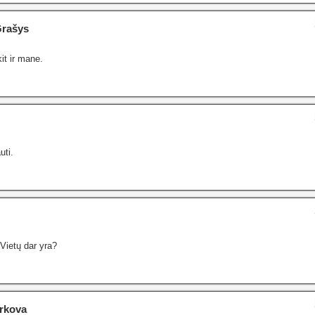
Grašys
it ir mane.
uti.
 Vietų dar yra?
rkova