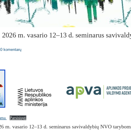
į 2026 m. vasario 12–13 d. seminarus saviva
10 komentarų
ama.
Parsisiųsti
26 m. vasario 12–13 d. seminarus savivaldybių NVO tarybom