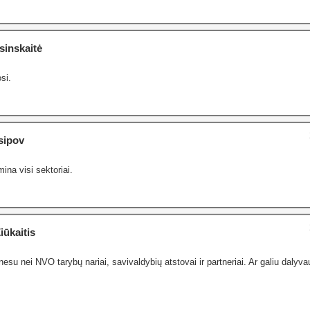
sinskaitė
si.
sipov
ina visi sektoriai.
iūkaitis
esu nei NVO tarybų nariai, savivaldybių atstovai ir partneriai. Ar galiu dalyva