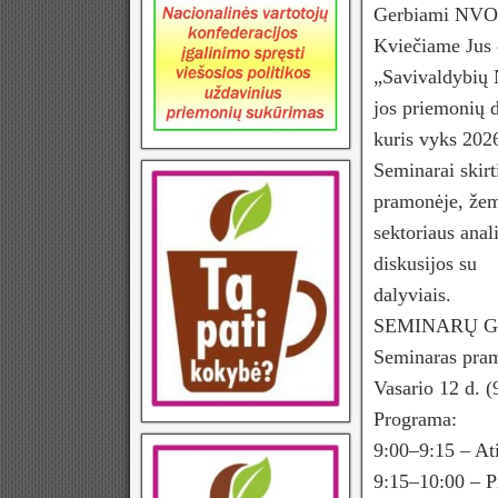
Gerbiami NVO ta
Kviečiame Jus 
„Savivaldybių 
jos priemonių 
kuris vyks 202
Seminarai skirt
pramonėje, žemė
sektoriaus anal
diskusijos su
dalyviais.
SEMINARŲ G
Seminaras pram
Vasario 12 d. 
Programa:
9:00–9:15 – Ati
9:15–10:00 – Pr