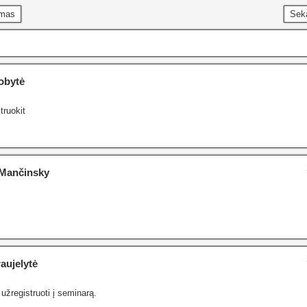
imas
Sek
obytė
truokit
Mančinsky
aujelytė
užregistruoti į seminarą.