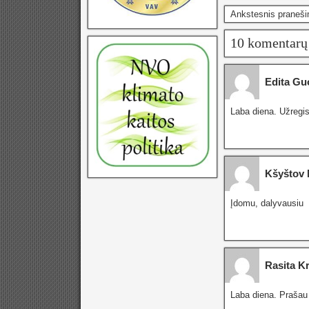
Ankstesnis praneš
10 komentarų
Edita Gu
Laba diena. Užregis
Kšyštov 
Įdomu, dalyvausiu
Rasita Kr
Laba diena. Prašau 