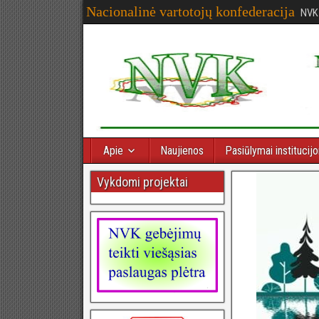
Nacionalinė vartotojų konfederacija
NVK
Apie
Naujienos
Pasiūlymai institucij
Vykdomi projektai