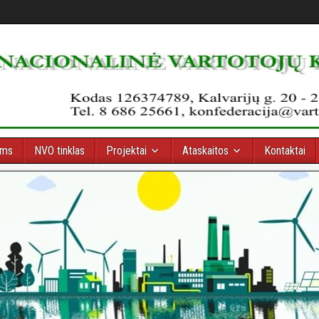
oms
NVO tinklas
Projektai
Ataskaitos
Kontaktai