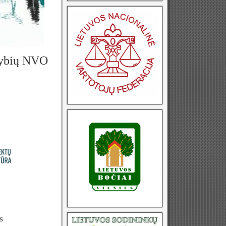
ldybių NVO
s