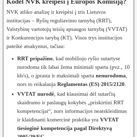
Kodėl NVK kreipėsi į Europos Komisiją?
NVK atliko analizę ir kreipėsi į tris Lietuvos
institucijas – Ryšių reguliavimo tarnybą (RRT),
Valstybinę vartotojų teisių apsaugos tarnybą (VVTAT)
ir Konkurencijos tarybą (KT). Visos trys institucijos
pateikė atsakymus, tačiau:
RRT pripažino
, kad mobiliojo ryšio sutartyse
nurodoma tik labai žema minimali sparta (pvz., 10
kb/s), o įprasta ir maksimali sparta
nenurodoma
,
nors to reikalauja
Reglamentas (ES) 2015/2120
.
VVTAT nurodė
, kad klausimai dėl sutarčių
skaidrumo ir paslaugų kokybės „priskirtini RRT
kompetencijai“, nors informacijos neatskleidimas
ir klaidinanti komercinė praktika yra
VVTAT
tiesioginė kompetencija pagal Direktyvą
2005/29/EC
.