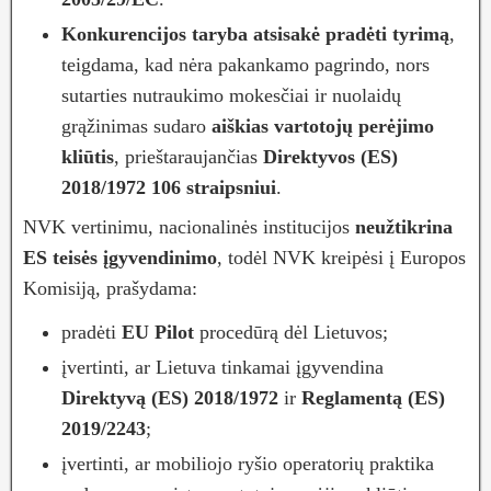
Konkurencijos taryba atsisakė pradėti tyrimą
,
teigdama, kad nėra pakankamo pagrindo, nors
sutarties nutraukimo mokesčiai ir nuolaidų
grąžinimas sudaro
aiškias vartotojų perėjimo
kliūtis
, prieštaraujančias
Direktyvos (ES)
2018/1972 106 straipsniui
.
NVK vertinimu, nacionalinės institucijos
neužtikrina
ES teisės įgyvendinimo
, todėl NVK kreipėsi į Europos
Komisiją, prašydama:
pradėti
EU Pilot
procedūrą dėl Lietuvos;
įvertinti, ar Lietuva tinkamai įgyvendina
Direktyvą (ES) 2018/1972
ir
Reglamentą (ES)
2019/2243
;
įvertinti, ar mobiliojo ryšio operatorių praktika