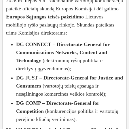
2026 m. liepos 5 d. Nacionalinė vartotojų konfederacija
pateikė oficialų skundą Europos Komisijai dėl galimo
Europos Sąjungos teisės pažeidimo
Lietuvos
mobiliojo ryšio paslaugų rinkoje. Skundas pateiktas
trims Komisijos direktorams:
DG CONNECT – Directorate‑General for
Communications Networks, Content and
Technology
(elektroninių ryšių politika ir
direktyvų įgyvendinimas);
DG JUST – Directorate‑General for Justice and
Consumers
(vartotojų teisių apsauga ir
nesąžiningos komercinės veiklos kontrolė);
DG COMP – Directorate‑General for
Competition
(konkurencijos politika ir vartotojų
perėjimo kliūčių vertinimas).