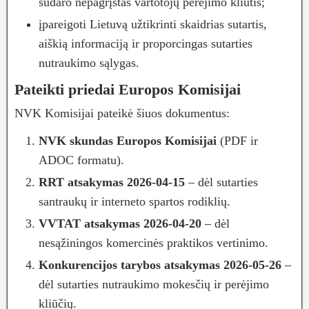
sudaro nepagrįstas vartotojų perėjimo kliūtis;
įpareigoti Lietuvą užtikrinti skaidrias sutartis,
aiškią informaciją ir proporcingas sutarties
nutraukimo sąlygas.
Pateikti priedai Europos Komisijai
NVK Komisijai pateikė šiuos dokumentus:
NVK skundas Europos Komisijai
(PDF ir
ADOC formatu).
RRT atsakymas 2026-04-15
– dėl sutarties
santraukų ir interneto spartos rodiklių.
VVTAT atsakymas 2026-04-20
– dėl
nesąžiningos komercinės praktikos vertinimo.
Konkurencijos tarybos atsakymas 2026-05-26
–
dėl sutarties nutraukimo mokesčių ir perėjimo
kliūčių.