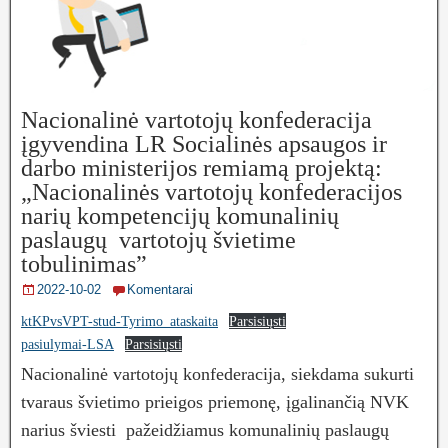
Nacionalinė vartotojų konfederacija
įgyvendina LR Socialinės apsaugos ir
darbo ministerijos remiamą projektą:
„Nacionalinės vartotojų konfederacijos
narių kompetencijų komunalinių
paslaugų vartotojų švietime
tobulinimas”
2022-10-02
Komentarai
ktKPvsVPT-stud-Tyrimo_ataskaita
Parsisiųsti
pasiulymai-LSA
Parsisiųsti
Nacionalinė vartotojų konfederacija, siekdama sukurti
tvaraus švietimo prieigos priemonę, įgalinančią NVK
narius šviesti pažeidžiamus komunalinių paslaugų