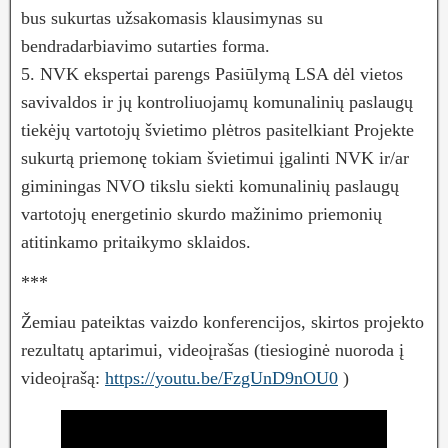
bus sukurtas užsakomasis klausimynas su
bendradarbiavimo sutarties forma.
5. NVK ekspertai parengs Pasiūlymą LSA dėl vietos
savivaldos ir jų kontroliuojamų komunalinių paslaugų
tiekėjų vartotojų švietimo plėtros pasitelkiant Projekte
sukurtą priemonę tokiam švietimui įgalinti NVK ir/ar
giminingas NVO tikslu siekti komunalinių paslaugų
vartotojų energetinio skurdo mažinimo priemonių
atitinkamo pritaikymo sklaidos.
***
Žemiau pateiktas vaizdo konferencijos, skirtos projekto
rezultatų aptarimui, videoįrašas (tiesioginė nuoroda į
videoįrašą:
https://youtu.be/FzgUnD9nOU0
)