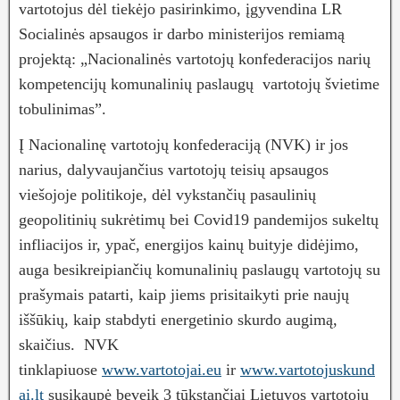
vartotojus dėl tiekėjo pasirinkimo, įgyvendina LR
Socialinės apsaugos ir darbo ministerijos remiamą
projektą: „Nacionalinės vartotojų konfederacijos narių
kompetencijų komunalinių paslaugų vartotojų švietime
tobulinimas”.
Į Nacionalinę vartotojų konfederaciją (NVK) ir jos
narius, dalyvaujančius vartotojų teisių apsaugos
viešojoje politikoje, dėl vykstančių pasaulinių
geopolitinių sukrėtimų bei Covid19 pandemijos sukeltų
infliacijos ir, ypač, energijos kainų buityje didėjimo,
auga besikreipiančių komunalinių paslaugų vartotojų su
prašymais patarti, kaip jiems prisitaikyti prie naujų
iššūkių, kaip stabdyti energetinio skurdo augimą,
skaičius. NVK
tinklapiuose
www.vartotojai.eu
ir
www.vartotojuskund
ai.lt
susikaupė beveik 3 tūkstančiai Lietuvos vartotojų