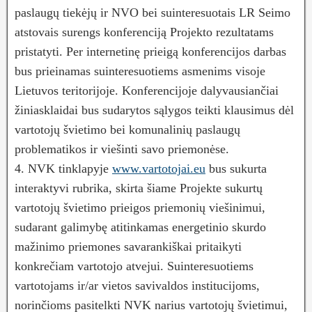
paslaugų tiekėjų ir NVO bei suinteresuotais LR Seimo
atstovais surengs konferenciją Projekto rezultatams
pristatyti. Per internetinę prieigą konferencijos darbas
bus prieinamas suinteresuotiems asmenims visoje
Lietuvos teritorijoje. Konferencijoje dalyvausiančiai
žiniasklaidai bus sudarytos sąlygos teikti klausimus dėl
vartotojų švietimo bei komunalinių paslaugų
problematikos ir viešinti savo priemonėse.
4. NVK tinklapyje
www.vartotojai.eu
bus sukurta
interaktyvi rubrika, skirta šiame Projekte sukurtų
vartotojų švietimo prieigos priemonių viešinimui,
sudarant galimybę atitinkamas energetinio skurdo
mažinimo priemones savarankiškai pritaikyti
konkrečiam vartotojo atvejui. Suinteresuotiems
vartotojams ir/ar vietos savivaldos institucijoms,
norinčioms pasitelkti NVK narius vartotojų švietimui,