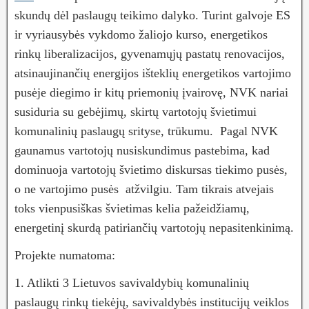
skundų dėl paslaugų teikimo dalyko. Turint galvoje ES
ir vyriausybės vykdomo žaliojo kurso, energetikos
rinkų liberalizacijos, gyvenamųjų pastatų renovacijos,
atsinaujinančių energijos išteklių energetikos vartojimo
pusėje diegimo ir kitų priemonių įvairovę, NVK nariai
susiduria su gebėjimų, skirtų vartotojų švietimui
komunalinių paslaugų srityse, trūkumu. Pagal NVK
gaunamus vartotojų nusiskundimus pastebima, kad
dominuoja vartotojų švietimo diskursas tiekimo pusės,
o ne vartojimo pusės atžvilgiu. Tam tikrais atvejais
toks vienpusiškas švietimas kelia pažeidžiamų,
energetinį skurdą patiriančių vartotojų nepasitenkinimą.
Projekte numatoma:
1. Atlikti 3 Lietuvos savivaldybių komunalinių
paslaugų rinkų tiekėjų, savivaldybės institucijų veiklos