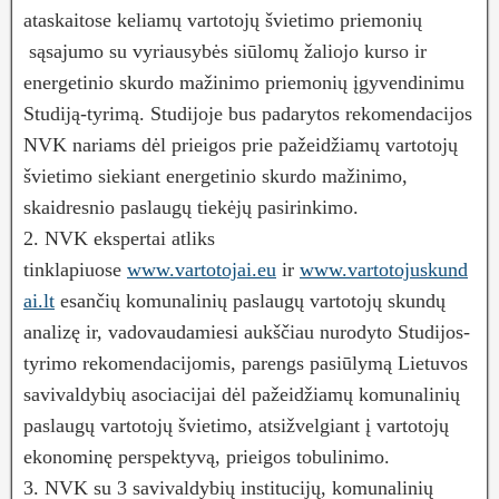
ataskaitose keliamų vartotojų švietimo priemonių
sąsajumo su vyriausybės siūlomų žaliojo kurso ir
energetinio skurdo mažinimo priemonių įgyvendinimu
Studiją-tyrimą. Studijoje bus padarytos rekomendacijos
NVK nariams dėl prieigos prie pažeidžiamų vartotojų
švietimo siekiant energetinio skurdo mažinimo,
skaidresnio paslaugų tiekėjų pasirinkimo.
2. NVK ekspertai atliks
tinklapiuose
www.vartotojai.eu
ir
www.vartotojuskund
ai.lt
esančių komunalinių paslaugų vartotojų skundų
analizę ir, vadovaudamiesi aukščiau nurodyto Studijos-
tyrimo rekomendacijomis, parengs pasiūlymą Lietuvos
savivaldybių asociacijai dėl pažeidžiamų komunalinių
paslaugų vartotojų švietimo, atsižvelgiant į vartotojų
ekonominę perspektyvą, prieigos tobulinimo.
3. NVK su 3 savivaldybių institucijų, komunalinių